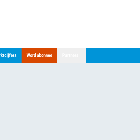
ktcijfers
Word abonnee
Partners