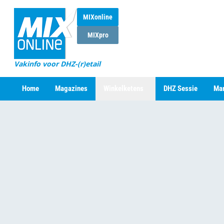
MIXonline
MIXpro
Vakinfo voor DHZ-(r)etail
Home
Magazines
Winkelketens
DHZ Sessie
Mar