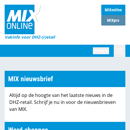
MIXonline
Home
MIXpro
Magazines
Vakinfo voor DHZ-(r)etail
Winkelketens
Inloggen
DHZ Sessie
Zoeken
Marktcijfers
MIX nieuwsbrief
Word abonnee
Altijd op de hoogte van het laatste nieuws in de
Partners
DHZ-retail. Schrijf je nu in voor de nieuwsbrieven
van MIX.