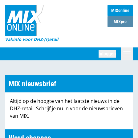
MIXonline
Home
MIXpro
Magazines
Vakinfo voor DHZ-(r)etail
Winkelketens
Inloggen
DHZ Sessie
Zoeken
Marktcijfers
MIX nieuwsbrief
Word abonnee
Altijd op de hoogte van het laatste nieuws in de
Partners
DHZ-retail. Schrijf je nu in voor de nieuwsbrieven
van MIX.