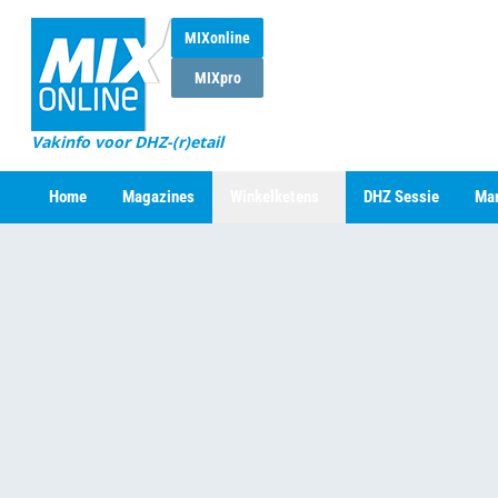
MIXonline
MIXpro
Vakinfo voor DHZ-(r)etail
Home
Magazines
Winkelketens
DHZ Sessie
Mar