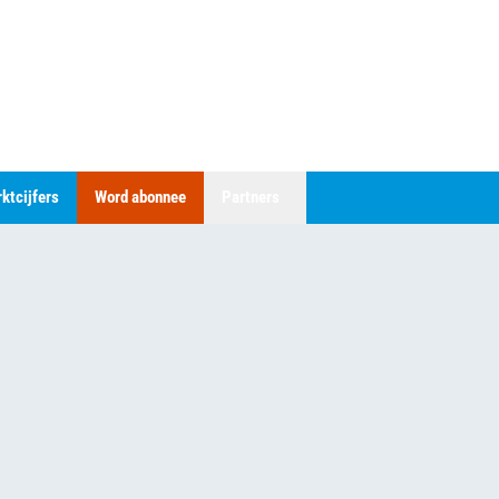
ktcijfers
Word abonnee
Partners