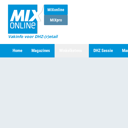
MIXonline
MIXpro
Vakinfo voor DHZ-(r)etail
Home
Magazines
Winkelketens
DHZ Sessie
Mar