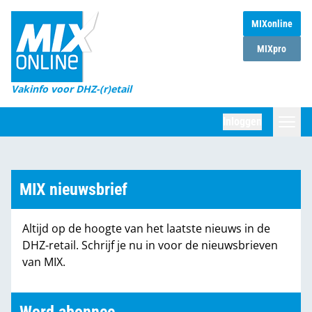
MIXonline
Home
MIXpro
Magazines
Vakinfo voor DHZ-(r)etail
Winkelketens
Inloggen
DHZ Sessie
Zoeken
Marktcijfers
MIX nieuwsbrief
Word abonnee
Altijd op de hoogte van het laatste nieuws in de
Partners
DHZ-retail. Schrijf je nu in voor de nieuwsbrieven
van MIX.