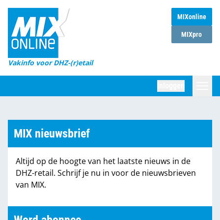
MIXonline
Home
MIXpro
Magazines
Vakinfo voor DHZ-(r)etail
Winkelketens
Inloggen
DHZ Sessie
Zoeken
Marktcijfers
MIX nieuwsbrief
Word abonnee
Altijd op de hoogte van het laatste nieuws in de
Partners
DHZ-retail. Schrijf je nu in voor de nieuwsbrieven
van MIX.