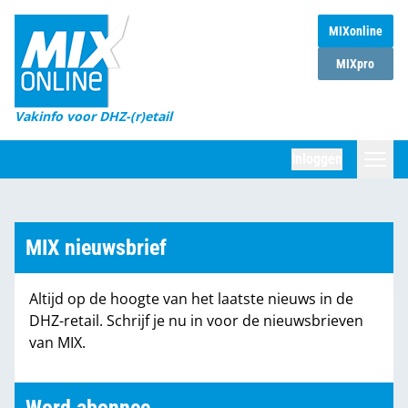
MIXonline
Home
MIXpro
Magazines
Vakinfo voor DHZ-(r)etail
Winkelketens
Inloggen
DHZ Sessie
Zoeken
Marktcijfers
MIX nieuwsbrief
Word abonnee
Altijd op de hoogte van het laatste nieuws in de
Partners
DHZ-retail. Schrijf je nu in voor de nieuwsbrieven
van MIX.