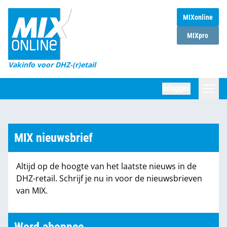
MIXonline
Home
MIXpro
Magazines
Vakinfo voor DHZ-(r)etail
Winkelketens
Inloggen
DHZ Sessie
Zoeken
Marktcijfers
MIX nieuwsbrief
Word abonnee
Altijd op de hoogte van het laatste nieuws in de
Partners
DHZ-retail. Schrijf je nu in voor de nieuwsbrieven
van MIX.