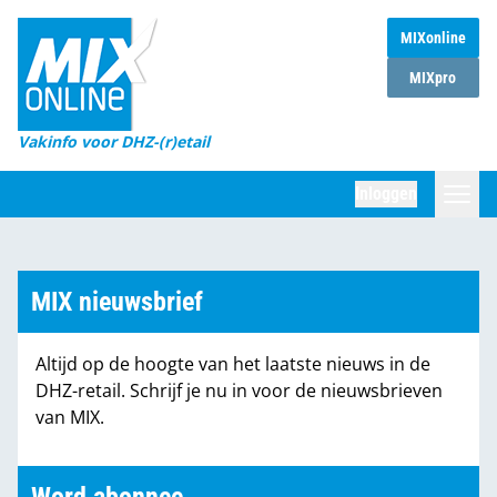
MIXonline
Home
MIXpro
Magazines
Vakinfo voor DHZ-(r)etail
Winkelketens
Inloggen
DHZ Sessie
Zoeken
Marktcijfers
MIX nieuwsbrief
Word abonnee
Altijd op de hoogte van het laatste nieuws in de
Partners
DHZ-retail. Schrijf je nu in voor de nieuwsbrieven
van MIX.