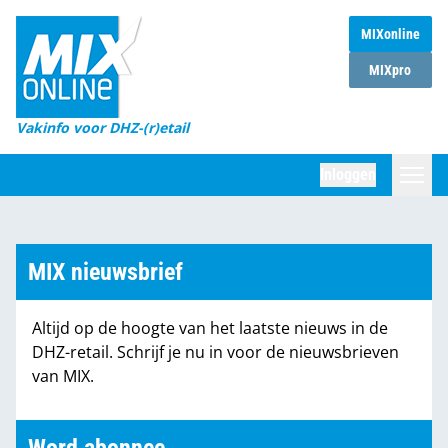
MIXonline
Home
MIXpro
Magazines
Vakinfo voor DHZ-(r)etail
Winkelketens
Inloggen
DHZ Sessie
Zoeken
Marktcijfers
MIX nieuwsbrief
Word abonnee
Altijd op de hoogte van het laatste nieuws in de
Partners
DHZ-retail. Schrijf je nu in voor de nieuwsbrieven
van MIX.