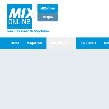
MIXonline
MIXpro
Vakinfo voor DHZ-(r)etail
Home
Magazines
Winkelketens
DHZ Sessie
Mar