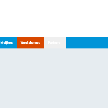
ktcijfers
Word abonnee
Partners