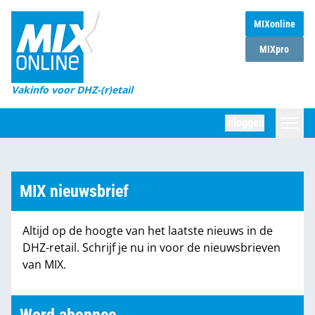
MIXonline
Home
MIXpro
Magazines
Vakinfo voor DHZ-(r)etail
Winkelketens
Inloggen
DHZ Sessie
Zoeken
Marktcijfers
MIX nieuwsbrief
Word abonnee
Altijd op de hoogte van het laatste nieuws in de
Partners
DHZ-retail. Schrijf je nu in voor de nieuwsbrieven
van MIX.