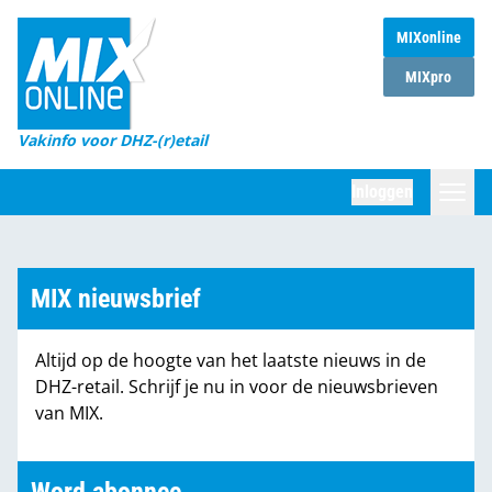
MIXonline
Home
MIXpro
Magazines
Vakinfo voor DHZ-(r)etail
Winkelketens
Inloggen
DHZ Sessie
Zoeken
Marktcijfers
MIX nieuwsbrief
Word abonnee
Altijd op de hoogte van het laatste nieuws in de
Partners
DHZ-retail. Schrijf je nu in voor de nieuwsbrieven
van MIX.