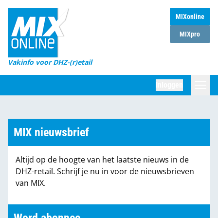
MIXonline
Home
MIXpro
Magazines
Vakinfo voor DHZ-(r)etail
Winkelketens
Inloggen
DHZ Sessie
Zoeken
Marktcijfers
MIX nieuwsbrief
Word abonnee
Altijd op de hoogte van het laatste nieuws in de
Partners
DHZ-retail. Schrijf je nu in voor de nieuwsbrieven
van MIX.