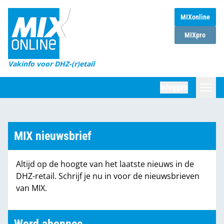
MIXonline
Home
MIXpro
Magazines
Vakinfo voor DHZ-(r)etail
Winkelketens
Inloggen
DHZ Sessie
Zoeken
Marktcijfers
MIX nieuwsbrief
Word abonnee
Altijd op de hoogte van het laatste nieuws in de
Partners
DHZ-retail. Schrijf je nu in voor de nieuwsbrieven
van MIX.