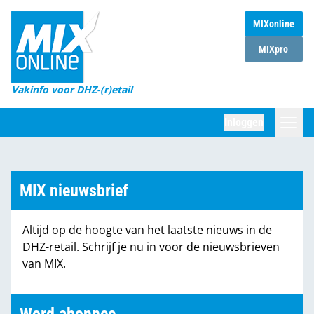
MIXonline
Home
MIXpro
Magazines
Vakinfo voor DHZ-(r)etail
Winkelketens
Inloggen
DHZ Sessie
Zoeken
Marktcijfers
MIX nieuwsbrief
Word abonnee
Altijd op de hoogte van het laatste nieuws in de
Partners
DHZ-retail. Schrijf je nu in voor de nieuwsbrieven
van MIX.