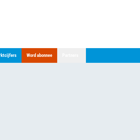
ktcijfers
Word abonnee
Partners