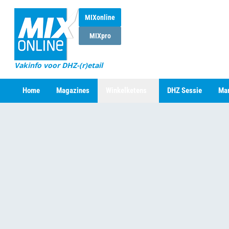
MIXonline
MIXpro
Vakinfo voor DHZ-(r)etail
Home
Magazines
Winkelketens
DHZ Sessie
Mar