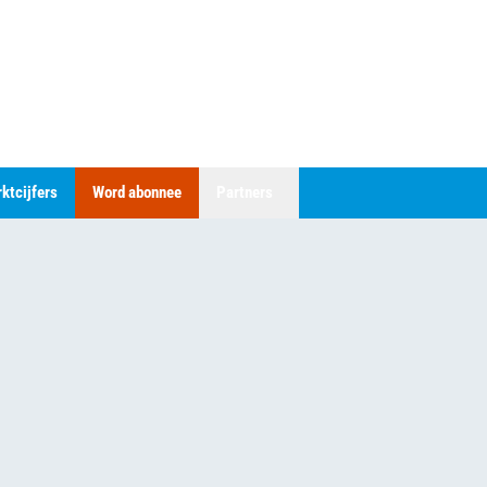
ktcijfers
Word abonnee
Partners