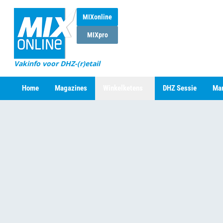
MIXonline
MIXpro
Vakinfo voor DHZ-(r)etail
Home
Magazines
Winkelketens
DHZ Sessie
Mar