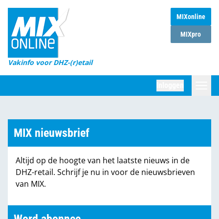
MIXonline
Home
MIXpro
Magazines
Vakinfo voor DHZ-(r)etail
Winkelketens
Inloggen
DHZ Sessie
Zoeken
Marktcijfers
MIX nieuwsbrief
Word abonnee
Altijd op de hoogte van het laatste nieuws in de
Partners
DHZ-retail. Schrijf je nu in voor de nieuwsbrieven
van MIX.