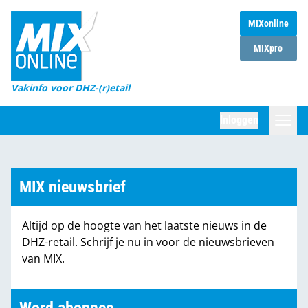
MIXonline
Home
MIXpro
Magazines
Vakinfo voor DHZ-(r)etail
Winkelketens
Inloggen
DHZ Sessie
Zoeken
Marktcijfers
MIX nieuwsbrief
Word abonnee
Altijd op de hoogte van het laatste nieuws in de
Partners
DHZ-retail. Schrijf je nu in voor de nieuwsbrieven
van MIX.