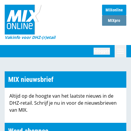
MIXonline
Home
MIXpro
Magazines
Vakinfo voor DHZ-(r)etail
Winkelketens
Inloggen
DHZ Sessie
Zoeken
Marktcijfers
MIX nieuwsbrief
Word abonnee
Altijd op de hoogte van het laatste nieuws in de
Partners
DHZ-retail. Schrijf je nu in voor de nieuwsbrieven
van MIX.