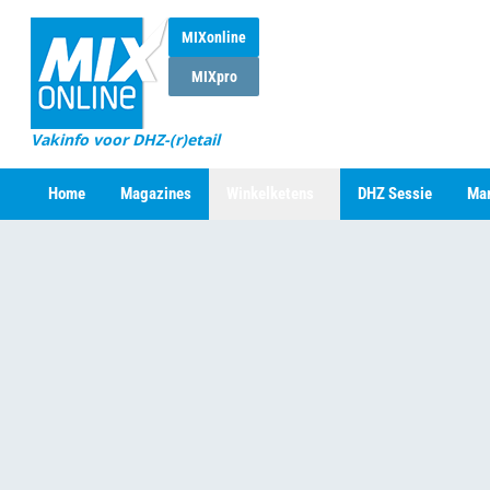
MIXonline
MIXpro
Vakinfo voor DHZ-(r)etail
Home
Magazines
Winkelketens
DHZ Sessie
Mar