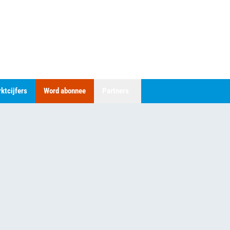
ktcijfers
Word abonnee
Partners