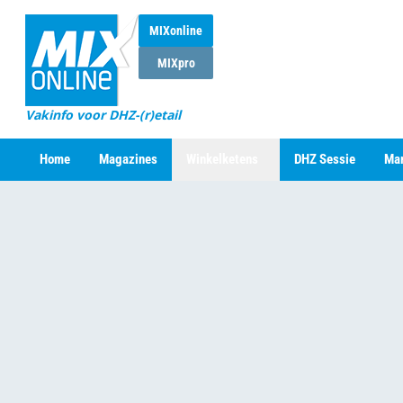
MIXonline
MIXpro
Vakinfo voor DHZ-(r)etail
Home
Magazines
Winkelketens
DHZ Sessie
Mar