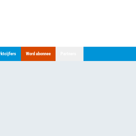
ktcijfers
Word abonnee
Partners