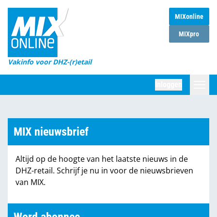
MIXonline
Home
MIXpro
Magazines
Vakinfo voor DHZ-(r)etail
Winkelketens
Inloggen
DHZ Sessie
Zoeken
Marktcijfers
MIX nieuwsbrief
Word abonnee
Altijd op de hoogte van het laatste nieuws in de
Partners
DHZ-retail. Schrijf je nu in voor de nieuwsbrieven
van MIX.