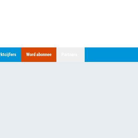
ktcijfers
Word abonnee
Partners