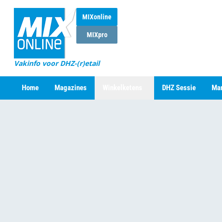
MIXonline
MIXpro
Vakinfo voor DHZ-(r)etail
Home
Magazines
Winkelketens
DHZ Sessie
Mar