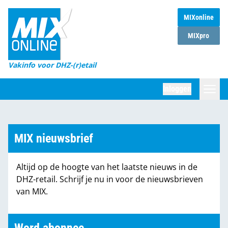
MIXonline
Home
MIXpro
Magazines
Vakinfo voor DHZ-(r)etail
Winkelketens
Inloggen
DHZ Sessie
Zoeken
Marktcijfers
MIX nieuwsbrief
Word abonnee
Altijd op de hoogte van het laatste nieuws in de
Partners
DHZ-retail. Schrijf je nu in voor de nieuwsbrieven
van MIX.