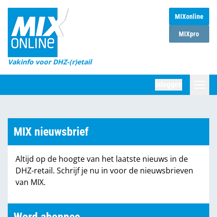
MIXonline
Home
MIXpro
Magazines
Vakinfo voor DHZ-(r)etail
Winkelketens
Inloggen
DHZ Sessie
Zoeken
Marktcijfers
MIX nieuwsbrief
Word abonnee
Altijd op de hoogte van het laatste nieuws in de
Partners
DHZ-retail. Schrijf je nu in voor de nieuwsbrieven
van MIX.