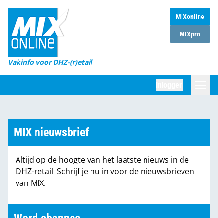
MIXonline
Home
MIXpro
Magazines
Vakinfo voor DHZ-(r)etail
Winkelketens
Inloggen
DHZ Sessie
Zoeken
Marktcijfers
MIX nieuwsbrief
Word abonnee
Altijd op de hoogte van het laatste nieuws in de
Partners
DHZ-retail. Schrijf je nu in voor de nieuwsbrieven
van MIX.