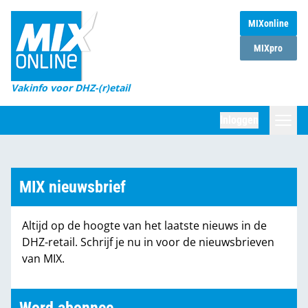
MIXonline
Home
MIXpro
Magazines
Vakinfo voor DHZ-(r)etail
Winkelketens
Inloggen
DHZ Sessie
Zoeken
Marktcijfers
MIX nieuwsbrief
Word abonnee
Altijd op de hoogte van het laatste nieuws in de
Partners
DHZ-retail. Schrijf je nu in voor de nieuwsbrieven
van MIX.