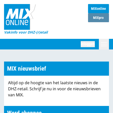
MIXonline
Home
MIXpro
Magazines
Vakinfo voor DHZ-(r)etail
Winkelketens
Inloggen
DHZ Sessie
Zoeken
Marktcijfers
MIX nieuwsbrief
Word abonnee
Altijd op de hoogte van het laatste nieuws in de
Partners
DHZ-retail. Schrijf je nu in voor de nieuwsbrieven
van MIX.