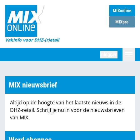
MIXonline
Home
MIXpro
Magazines
Vakinfo voor DHZ-(r)etail
Winkelketens
Inloggen
DHZ Sessie
Zoeken
Marktcijfers
MIX nieuwsbrief
Word abonnee
Altijd op de hoogte van het laatste nieuws in de
Partners
DHZ-retail. Schrijf je nu in voor de nieuwsbrieven
van MIX.