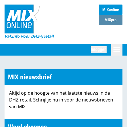
MIXonline
Home
MIXpro
Magazines
Vakinfo voor DHZ-(r)etail
Winkelketens
Inloggen
DHZ Sessie
Zoeken
Marktcijfers
MIX nieuwsbrief
Word abonnee
Altijd op de hoogte van het laatste nieuws in de
Partners
DHZ-retail. Schrijf je nu in voor de nieuwsbrieven
van MIX.