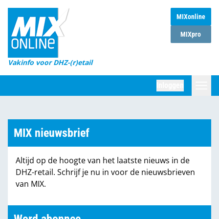
MIXonline
Home
MIXpro
Magazines
Vakinfo voor DHZ-(r)etail
Winkelketens
Inloggen
DHZ Sessie
Zoeken
Marktcijfers
MIX nieuwsbrief
Word abonnee
Altijd op de hoogte van het laatste nieuws in de
Partners
DHZ-retail. Schrijf je nu in voor de nieuwsbrieven
van MIX.