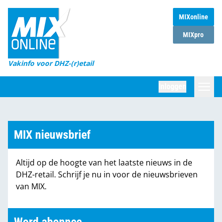
MIXonline
Home
MIXpro
Magazines
Vakinfo voor DHZ-(r)etail
Winkelketens
Inloggen
DHZ Sessie
Zoeken
Marktcijfers
MIX nieuwsbrief
Word abonnee
Altijd op de hoogte van het laatste nieuws in de
Partners
DHZ-retail. Schrijf je nu in voor de nieuwsbrieven
van MIX.