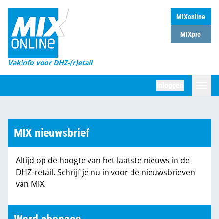
MIXonline
Home
MIXpro
Magazines
Vakinfo voor DHZ-(r)etail
Winkelketens
Inloggen
DHZ Sessie
Zoeken
Marktcijfers
MIX nieuwsbrief
Word abonnee
Altijd op de hoogte van het laatste nieuws in de
Partners
DHZ-retail. Schrijf je nu in voor de nieuwsbrieven
van MIX.