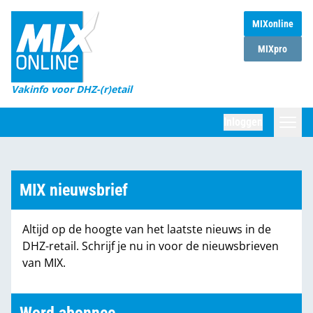
MIXonline
Home
MIXpro
Magazines
Vakinfo voor DHZ-(r)etail
Winkelketens
Inloggen
DHZ Sessie
Zoeken
Marktcijfers
MIX nieuwsbrief
Word abonnee
Altijd op de hoogte van het laatste nieuws in de
Partners
DHZ-retail. Schrijf je nu in voor de nieuwsbrieven
van MIX.