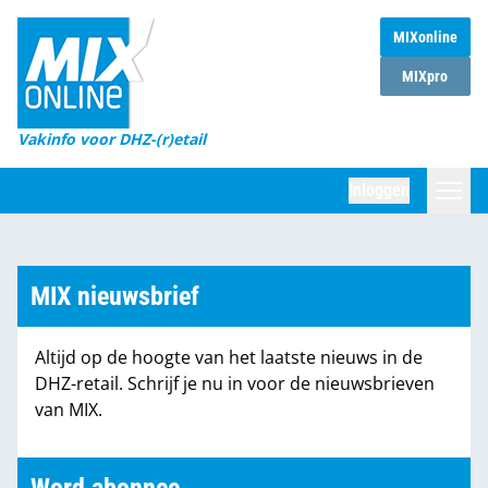
MIXonline
Home
MIXpro
Magazines
Vakinfo voor DHZ-(r)etail
Winkelketens
Inloggen
DHZ Sessie
Zoeken
Marktcijfers
MIX nieuwsbrief
Word abonnee
Altijd op de hoogte van het laatste nieuws in de
Partners
DHZ-retail. Schrijf je nu in voor de nieuwsbrieven
van MIX.