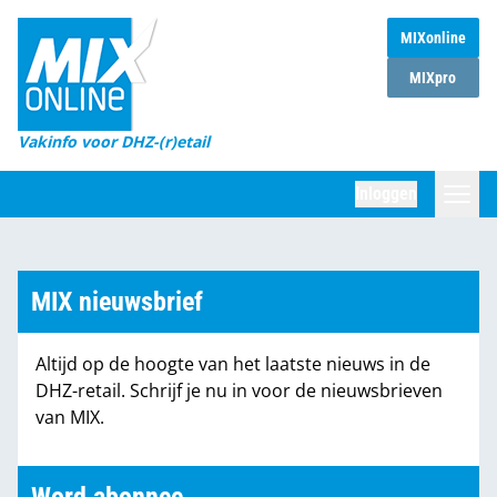
MIXonline
Home
MIXpro
Magazines
Vakinfo voor DHZ-(r)etail
Winkelketens
Inloggen
DHZ Sessie
Zoeken
Marktcijfers
MIX nieuwsbrief
Word abonnee
Altijd op de hoogte van het laatste nieuws in de
Partners
DHZ-retail. Schrijf je nu in voor de nieuwsbrieven
van MIX.