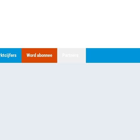
ktcijfers
Word abonnee
Partners