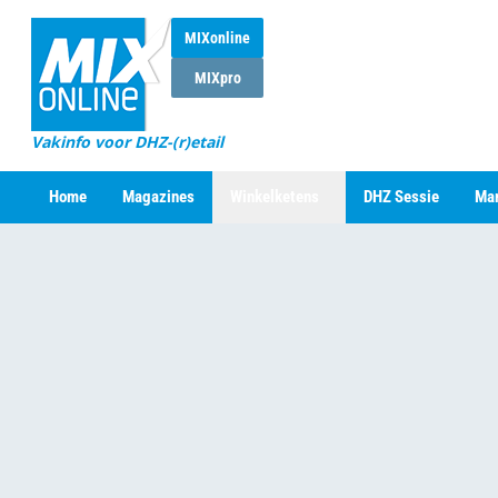
MIXonline
MIXpro
Vakinfo voor DHZ-(r)etail
Home
Magazines
Winkelketens
DHZ Sessie
Mar