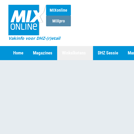
MIXonline
MIXpro
Vakinfo voor DHZ-(r)etail
Home
Magazines
Winkelketens
DHZ Sessie
Mar