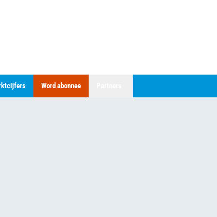
ktcijfers
Word abonnee
Partners