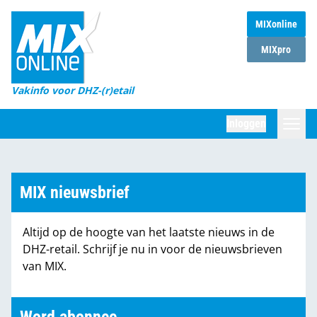
MIXonline
Home
MIXpro
Magazines
Vakinfo voor DHZ-(r)etail
Winkelketens
Inloggen
DHZ Sessie
Zoeken
Marktcijfers
MIX nieuwsbrief
Word abonnee
Altijd op de hoogte van het laatste nieuws in de
Partners
DHZ-retail. Schrijf je nu in voor de nieuwsbrieven
van MIX.