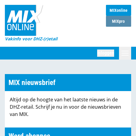
MIXonline
Home
MIXpro
Magazines
Vakinfo voor DHZ-(r)etail
Winkelketens
Inloggen
DHZ Sessie
Zoeken
Marktcijfers
MIX nieuwsbrief
Word abonnee
Altijd op de hoogte van het laatste nieuws in de
Partners
DHZ-retail. Schrijf je nu in voor de nieuwsbrieven
van MIX.