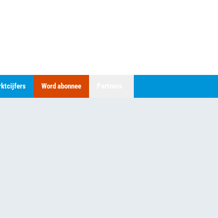
ktcijfers
Word abonnee
Partners