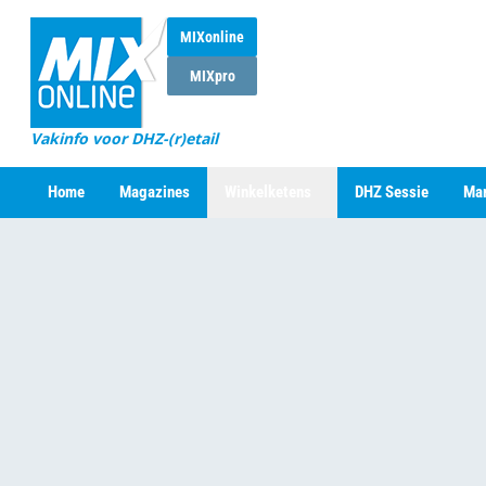
MIXonline
MIXpro
Vakinfo voor DHZ-(r)etail
Home
Magazines
Winkelketens
DHZ Sessie
Mar