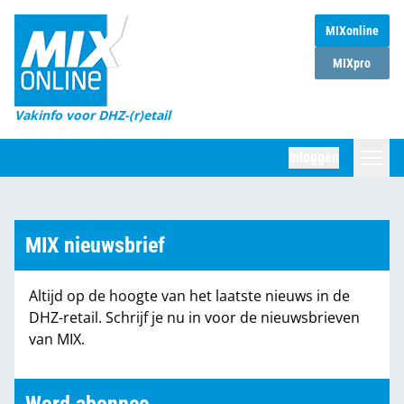
MIXonline
Home
MIXpro
Magazines
Vakinfo voor DHZ-(r)etail
Winkelketens
Inloggen
DHZ Sessie
Zoeken
Marktcijfers
MIX nieuwsbrief
Word abonnee
Altijd op de hoogte van het laatste nieuws in de
Partners
DHZ-retail. Schrijf je nu in voor de nieuwsbrieven
van MIX.