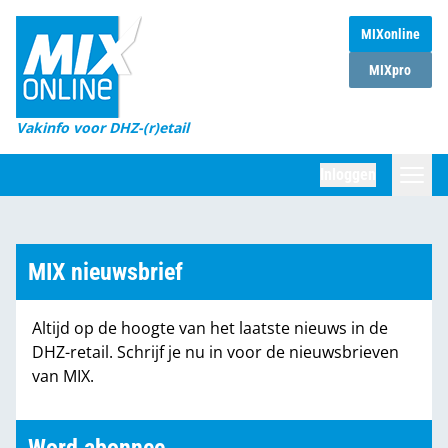
MIXonline
Home
MIXpro
Magazines
Vakinfo voor DHZ-(r)etail
Winkelketens
Inloggen
DHZ Sessie
Zoeken
Marktcijfers
MIX nieuwsbrief
Word abonnee
Altijd op de hoogte van het laatste nieuws in de
Partners
DHZ-retail. Schrijf je nu in voor de nieuwsbrieven
van MIX.