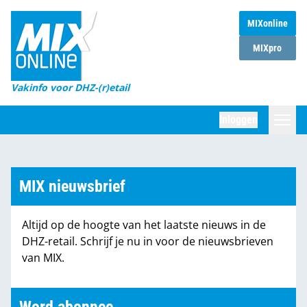
MIXonline
Home
MIXpro
Magazines
Vakinfo voor DHZ-(r)etail
Winkelketens
Inloggen
DHZ Sessie
Zoeken
Marktcijfers
MIX nieuwsbrief
Word abonnee
Altijd op de hoogte van het laatste nieuws in de
Partners
DHZ-retail. Schrijf je nu in voor de nieuwsbrieven
van MIX.