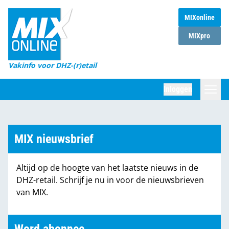
MIXonline
Home
MIXpro
Magazines
Vakinfo voor DHZ-(r)etail
Winkelketens
Inloggen
DHZ Sessie
Zoeken
Marktcijfers
MIX nieuwsbrief
Word abonnee
Altijd op de hoogte van het laatste nieuws in de
Partners
DHZ-retail. Schrijf je nu in voor de nieuwsbrieven
van MIX.