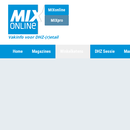
MIXonline
MIXpro
Vakinfo voor DHZ-(r)etail
Home
Magazines
Winkelketens
DHZ Sessie
Mar