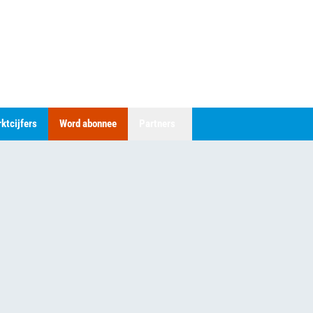
ktcijfers
Word abonnee
Partners