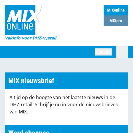
MIXonline
Home
MIXpro
Magazines
Vakinfo voor DHZ-(r)etail
Winkelketens
Inloggen
DHZ Sessie
Zoeken
Marktcijfers
MIX nieuwsbrief
Word abonnee
Altijd op de hoogte van het laatste nieuws in de
Partners
DHZ-retail. Schrijf je nu in voor de nieuwsbrieven
van MIX.